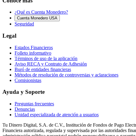
Conoce más
¿Qué es Cuenta Monedero?
Cuenta Monedero USA
Seguridad
Legal
Estados Financieros
Folleto informativo
Términos de uso de la aplicación
Aviso RECA y Contrato de Adhesión
Buró de entidades financieras
Métodos de resolución de controversias y aclaraciones
Comisionistas
Ayuda y Soporte
Preguntas frecuentes
Denuncias
Unidad especializada de atención a usuarios
Tu Dinero Digital, S.A. de C.V., Institución de Fondos de Pago Electr
Financiera autorizada, regulada y supervisada por las autoridades fin
administración pública paraestatal podrán responsabilizarse o garantiz