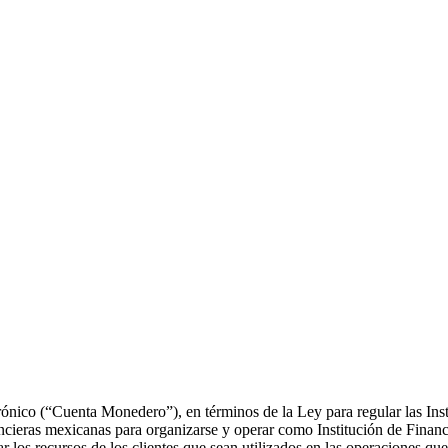
ónico (“Cuenta Monedero”), en términos de la Ley para regular las Inst
ancieras mexicanas para organizarse y operar como Institución de Financ
ar los recursos de los clientes que sean utilizados en las operaciones q